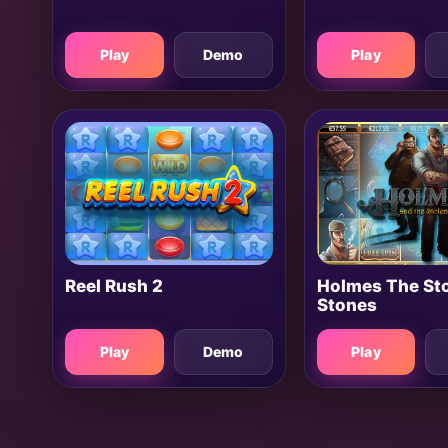
Play
Demo
Play
Reel Rush 2
Holmes The St
Stones
Play
Demo
Play