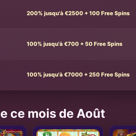
200% jusqu'à €2500 + 100 Free Spins
100% jusqu'à €700 + 50 Free Spins
100% jusqu'à €7000 + 250 Free Spins
de ce mois de
Août