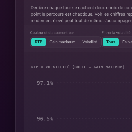
Derrière chaque tour se cachent deux choix de conc
point le parcours est chaotique. Voir les chiffres 
rendement élevé peut tout de même s'accompagner
Couleur et classement par
Filtrer la volatilité
RTP
Gain maximum
Volatilité
Tous
Faibl
RTP × VOLATILITÉ (BULLE = GAIN MAXIMUM)
97.1%
96.5%